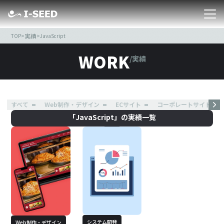
実績
TOP
>
>
JavaScript
WORK
/
実績
すべて
Web制作・デザイン
ECサイト
コーポレートサイト
「JavaScript」の実績一覧
システム開発
Web制作・デザイン